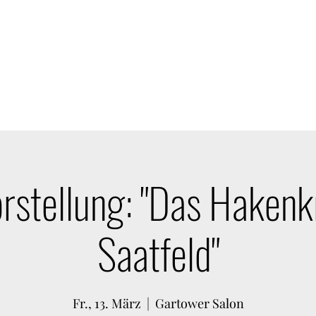
h.
takt
Mehr
onl
rstellung: "Das Hakenk
Saatfeld"
Fr., 13. März
  |  
Gartower Salon