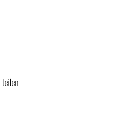
 teilen
h.berg.wendland@t-online.de