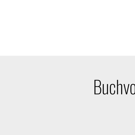
KULTURVEREIN GARTOW E.V.
Start
Veranstaltungskalender
Mitglied werden
Kon
Buchvo