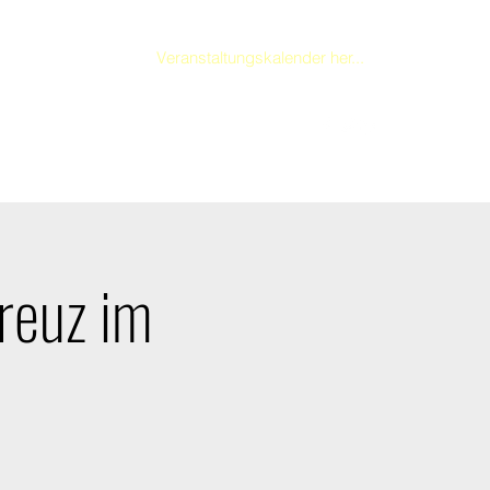
Veranstaltungskalender her...
berg.wendland@t-
05846 1506
ine.de
reuz im