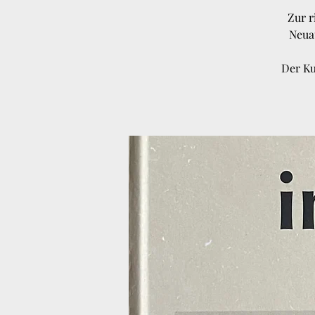
Zur r
Neua
Der Ku